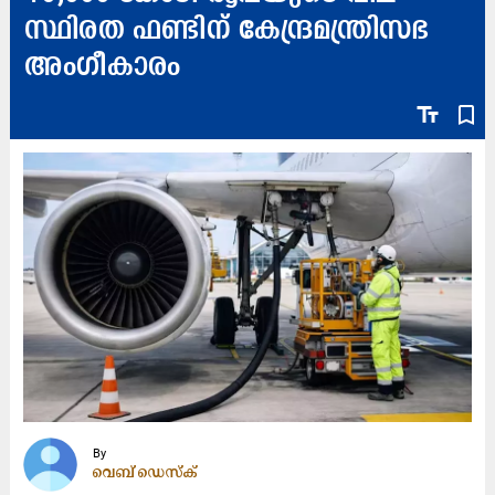
സ്ഥിരത ഫണ്ടിന് കേന്ദ്രമന്ത്രിസഭ
അംഗീകാരം
text_fields
bookmark_border
By
വെബ് ഡെസ്ക്