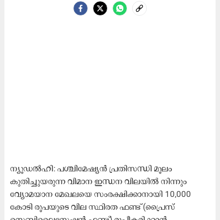
ന്യൂഡൽഹി: പശ്ചിമേഷ്യൻ പ്രതിസന്ധി മൂലം
കുതിച്ചുയരുന്ന വിമാന ഇന്ധന വിലയിൽ നിന്നും
വ്യോമയാന മേഖലയെ സംരക്ഷിക്കാനായി 10,000
കോടി രൂപയുടെ വില സ്ഥിരത ഫണ്ട് (പ്രൈസ്
സ്റ്റെബിലൈസേഷൻ ഫണ്ട്) രൂപീകരിക്കാൻ