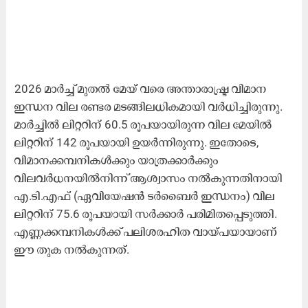
2026 മാർച്ച് മുതൽ മേയ് വരെ അന്താരാഷ്ട്ര വിമാന
ഇന്ധന വില രണ്ടര മടങ്ങിലധികമായി വർധിച്ചിരുന്നു.
മാർച്ചിൽ ലിറ്ററിന് 60.5 രൂപയായിരുന്ന വില മേയിൽ
ലിറ്ററിന് 142 രൂപയായി ഉയർന്നിരുന്നു. ഇതോടെ,
വിമാനക്കമ്പനികൾക്കും യാത്രക്കാർക്കും
വിലവർധനയിൽനിന്ന് ആശ്വാസം നൽകുന്നതിനായി
എ.ടി.എഫ് (ഏവിയേഷൻ ടർബൈർ ഇന്ധനം) വില
ലിറ്ററിന് 75.6 രൂപയായി സർക്കാർ പരിമിതപ്പെടുത്തി.
എണ്ണക്കമ്പനികൾക്ക് പലിശരഹിത വായ്പയായാണ്
ഈ തുക നൽകുന്നത്.