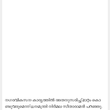
ന​ഗ​ര​വി​ക​സ​ന കാ​ര്യ​ത്തി​ൽ അ​ത​നു​സ​രി​ച്ച് മാ​റ്റം കൊ​
ണ്ടു​വ​രു​മെ​ന്ന് ധ​ന​മ​ന്ത്രി നി​ർ​മ​ല സീ​താ​രാ​മ​ൻ പ​റ​ഞ്ഞു.