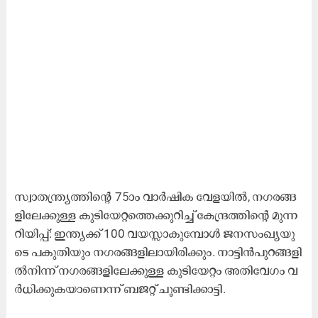
സ്വാ​ത​ന്ത്ര്യ​ത്തി​ന്റെ 75ാം വാ​ർ​ഷി​ക വേ​ള​യി​ൽ, ന​ഗ​ര​ങ്ങ​
ളി​ലേ​ക്കു​ള്ള കു​ടി​യേ​റ്റ​ത്തെ​ക്കു​റി​ച്ച് കേ​ന്ദ്ര​ത്തി​ന്റെ മു​ന്ന​
റി​യി​പ്പ്: ഇ​ന്ത്യ​ക്ക് 100 വ​യ​സ്സാ​കു​മ്പോ​ൾ ജ​ന​സം​ഖ്യ​യു​
ടെ പ​കു​തി​യും ന​ഗ​ര​ങ്ങ​ളി​ലാ​യി​രി​ക്കും. നാ​ട്ടി​ൻ​പു​റ​ങ്ങ​ളി​
ൽ​നി​ന്ന് ന​ഗ​ര​ങ്ങ​ളി​ലേ​ക്കു​ള്ള കു​ടി​യേ​റ്റം അ​തി​വേ​ഗം വ​
ർ​ധി​ക്കു​ക​യാ​ണെ​ന്ന് ബ​ജ​റ്റ് ചൂ​ണ്ടി​ക്കാ​ട്ടി.