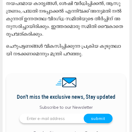
ന​യ​പ​ര​മാ​യ കാ​ര്യ​ങ്ങ​ൾ, ശേ​ഷി വ​ർ​ധി​പ്പി​ക്ക​ൽ, ആ​സൂ​
ത്ര​ണം, പ​ദ്ധ​തി ന​ട​പ്പാ​ക്ക​ൽ എ​ന്നി​വ​ക്ക് അ​നു​മ​തി ന​ൽ​
കു​ന്ന​ത് ഉ​ന്ന​ത​ത​ല വി​ദ​ഗ്ധ സ​മി​തി​യു​ടെ തീ​ർ​പ്പി​ന് അ​
നു​സ​രി​ച്ചാ​യി​രി​ക്കും. ഇ​ത്ത​ര​മൊ​രു സ​മി​തി വൈ​കാ​തെ
രൂ​പ​വ​ത്​​ക​രി​ക്കും.
ചെ​റു​പ​ട്ട​ണ​ങ്ങ​ൾ വി​ക​സി​പ്പി​ക്കു​ന്ന പ്ര​ക്രി​യ കൂ​ടു​ത​ലാ​
യി ന​ട​ക്ക​ണ​മെ​ന്നും മ​ന്ത്രി പ​റ​ഞ്ഞു.
Don't miss the exclusive news, Stay updated
Subscribe to our Newsletter