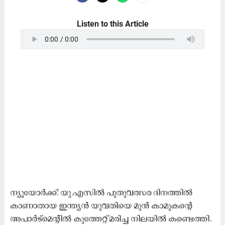
Listen to this Article
ന്യൂയോർക്ക്: യു.എസിൽ പുതുവത്സര ദിനത്തിൽ
കാണാതായ ഇന്ത്യൻ യുവതിയെ മുൻ കാമുകന്‍റെ
അപാർട്മെന്‍റിൽ കുത്തേറ്റ് മരിച്ച നിലയിൽ കണ്ടെത്തി.