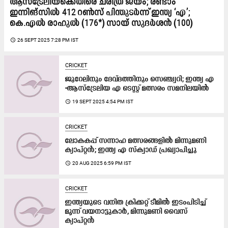
ആസ്ട്രേലിയക്കെതിരെ ചരിത്ര ജയം; രണ്ടാം
ഇന്നിങ്സിൽ 412 റൺസ് പിന്തുടർന്ന് ഇന്ത്യ ‘എ’;
കെ.എൽ രാഹുൽ (176*) സായ് സുദർശൻ (100)
access_time
26 SEPT 2025 7:28 PM IST
CRICKET
ജുറേലിനും ദേവ്ദത്തിനും സെഞ്ച്വറി; ഇന്ത്യ എ
-ആസ്ട്രേലിയ എ ടെസ്റ്റ് മത്സരം സമനിലയില്‍
access_time
19 SEPT 2025 4:54 PM IST
CRICKET
ലോകകപ്പ് സന്നാഹ മത്സരങ്ങളിൽ മിന്നുമണി
ക്യാപ്റ്റൻ; ഇന്ത്യ എ സ്ക്വാഡ് പ്രഖ്യാപിച്ചു
access_time
20 AUG 2025 6:59 PM IST
CRICKET
ഇന്ത്യയുടെ വനിത ക്രിക്കറ്റ് ടീമിൽ ഇടംപിടിച്ച്
മൂന്ന് വയനാട്ടുകാർ, മിന്നുമണി വൈസ്
ക്യാപ്റ്റൻ