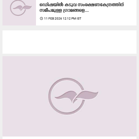
ഒഡിഷയിൽ കടുവ സംരക്ഷണകേന്ദ്രത്തിന്
സമീപമുള്ള ഗ്രാമങ്ങളെ...
access_time
11 FEB 2026 12:12 PM IST