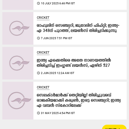
access_time
10 JULY 2025 6:46 PM IST
CRICKET
രാഹുലിന് സെഞ്ച്വറി, ജുറേലിന് ഫിഫ്റ്റി; ഇന്ത്യ-
എ 348ന് പുറത്ത്, ലയൺസ് തിരിച്ചടിക്കുന്നു
access_time
7 JUN 2025 7:51 PM IST
CRICKET
ഇന്ത്യ എക്കെതിരെ അതേ നാണയത്തിൽ
തിരിച്ചടിച്ച് ഇംഗ്ലണ്ട് ലയൻസ്, ഏഴിന് 527
access_time
2 JUN 2025 12:24 AM IST
CRICKET
സെലക്ടർമാർക്ക് തെറ്റിയില്ല! തിരിച്ചുവരവ്
രാജകീയമാക്കി കരുൺ, ഇരട്ട സെഞ്ച്വറി; ഇന്ത്യ
എ വമ്പൻ സ്കോറിലേക്ക്
access_time
31 MAY 2025 4:54 PM IST