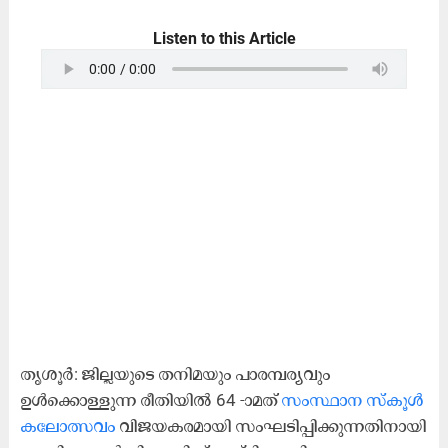
Listen to this Article
തൃശൂർ: ജില്ലയുടെ തനിമയും പാരമ്പര്യവും
ഉൾക്കൊള്ളുന്ന രീതിയിൽ 64 -ാമത്
സംസ്ഥാന സ്കൂൾ
കലോത്സവം
വിജയകരമായി സംഘടിപ്പിക്കുന്നതിനായി