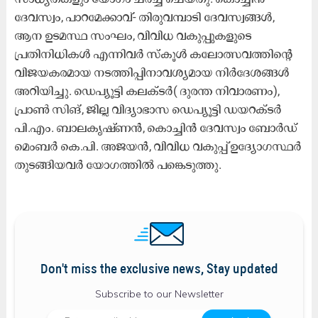
ദേവസ്വം, പാറമേക്കാവ്- തിരുവമ്പാടി ദേവസ്വങ്ങൾ,
ആന ഉടമസ്ഥ സംഘം, വിവിധ വകുപ്പുകളുടെ
പ്രതിനിധികൾ എന്നിവർ സ്കൂൾ കലോത്സവത്തിന്റെ
വിജയകരമായ നടത്തിപ്പിനാവശ്യമായ നിർദേശങ്ങൾ
അറിയിച്ചു. ഡെപ്യൂട്ടി കലക്ടർ( ദുരന്ത നിവാരണം),
പ്രാൺ സിങ്, ജില്ല വിദ്യാഭാസ ഡെപ്യൂട്ടി ഡയറക്ടർ
പി.എം. ബാലകൃഷ്ണൻ, കൊച്ചിൻ ദേവസ്വം ബോർഡ്
മെംബർ കെ.പി. അജയൻ, വിവിധ വകുപ്പ് ഉദ്യോഗസ്ഥർ
തുടങ്ങിയവർ യോഗത്തിൽ പങ്കെടുത്തു.
Don't miss the exclusive news, Stay updated
Subscribe to our Newsletter