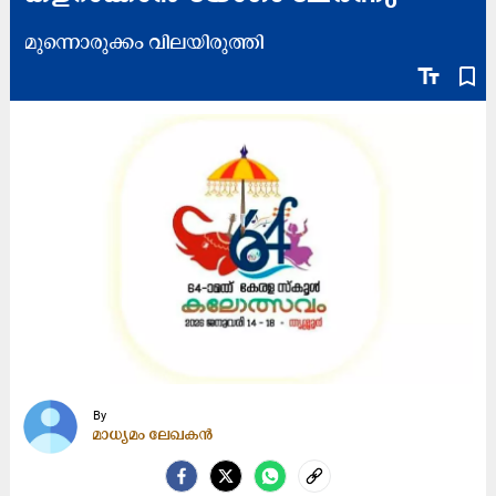
മുന്നൊരുക്കം വിലയിരുത്തി
text_fields
bookmark_border
By
മാധ്യമം ലേഖകൻ