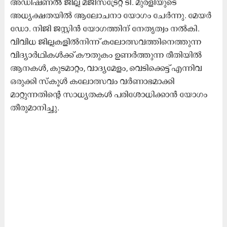
അഡിഷണൽ ജില്ല മജിസ്ട്രേറ്റ് ടി. മുരളിയുടെ
അധ്യക്ഷതയിൽ ആലോചനാ യോഗം ചേർന്നു. മേയർ
ഡോ. നിജി ജസ്റ്റിൻ യോഗത്തിന് നേതൃത്വം നൽകി.
വിവിധ ജില്ലകളിൽനിന്ന് കലോത്സവത്തിനെത്തുന്ന
വിദ്യാർഥികൾക്ക് കൗതുകം ഉണർത്തുന്ന രീതിയിൽ
ആനകൾ, കുടമാറ്റം, വാദ്യമേളം, വെടിക്കെട്ട് എന്നിവ
ഒരുക്കി സ്കൂൾ കലോത്സവം വർണാഭമാക്കി
മാറ്റുന്നതിന്റെ സാധ്യതകൾ പരിശോധിക്കാൻ യോഗം
തീരുമാനിച്ചു.