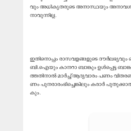
വും അ​ധി​കൃ​ത​രു​ടെ അ​നാ​സ്ഥ​യും അ​നാ​വ​ശ്യ​മാ
നാ​വു​ന്നി​ല്ല.
ഇ​തി​നൊ​പ്പം രാ​സ​വ​ള​ങ്ങ​ളു​ടെ ദൗ​ർ​ല​ഭ്യ​വും നെ​
ബി.​ഐ​യും കാ​ന​റാ ബാ​ങ്കും ഉ​ൾ​പ്പെ​ട്ട ബാ​ങ
ത്ത​തി​നാ​ൽ മാ​ർ​ച്ച് ആ​ദ്യ​വാ​രം പ​ണം വി​ത​ര​
ണം പു​ന​രാ​രം​ഭി​ച്ചെ​ങ്കി​ലും ക​രാ​ർ പു​തു​ക
കും.