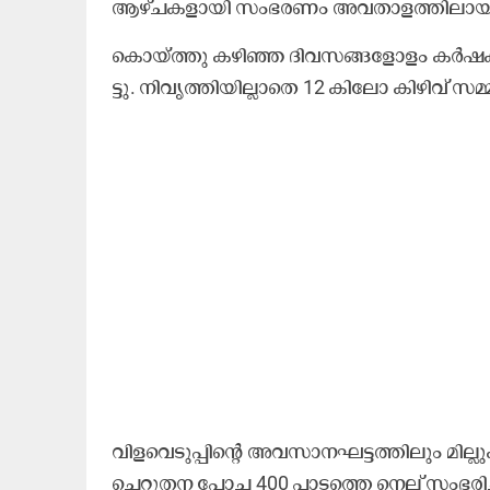
ആ​ഴ്ച​ക​ളാ​യി സം​ഭ​ര​ണം അ​വ​താ​ള​ത്തി​ലാ​യി​
കൊ​യ്ത്തു ക​ഴി​ഞ്ഞ ദി​വ​സ​ങ്ങ​ളോ​ളം ക​ർ​ഷ​ക​ർ
ട്ടു. നി​വൃ​ത്തി​യി​ല്ലാ​തെ 12 കി​ലോ കി​ഴി​വ് സ​മ്മ​
വി​ള​വെ​ടു​പ്പി​ന്റെ അ​വ​സാ​ന​ഘ​ട്ട​ത്തി​ലും മി​ല്ല
ചെ​റു​ത​ന പോ​ച്ച 400 പാ​ട​ത്തെ നെ​ല്ല് സം​ഭ​രി