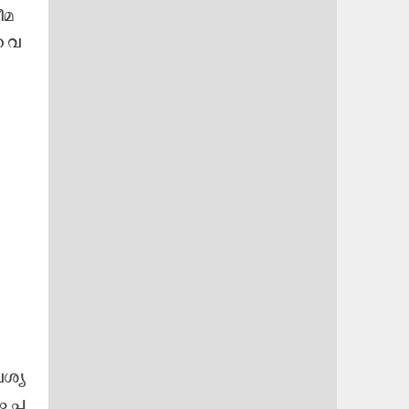
​മ​
ത വ​
ശ്യ​
ം പ​