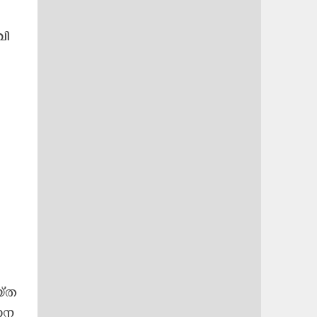
ി​
്​​ത
​ന​