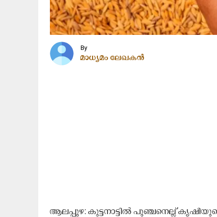
By
മാധ്യമം ലേഖകൻ
ആ​ല​പ്പു​ഴ: കു​ട്ട​നാ​ട്ടി​ൽ പു​ഞ്ച​നെ​ല്ല്​ കൃ​ഷ