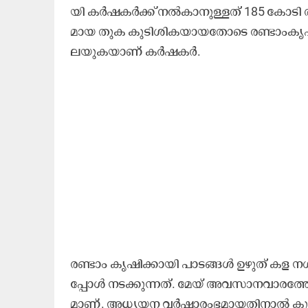
യി ക​ർ​ഷ​ക​ർ​ക്ക്​ ന​ൽ​കാ​നു​ള്ള​ത്​ 185 കോ​ടി ര
മാ​യ തു​ക കു​ടി​ശി​ക​യാ​യ​തോ​ടെ ര​ണ്ടാം​കൃ​ഷി​ക
ല​യു​ക​യാ​ണ്​ ക​ർ​ഷ​ക​ർ.
ര​ണ്ടാം കൃ​ഷി​ക്കാ​യി പാ​ട​ങ്ങ​ൾ ഉ​ഴു​ത് ക​ള ന​ശ
പ്പോ​ൾ ന​ട​ക്കു​ന്ന​ത്. മേ​യ് അ​വ​സാ​ന​വാ​ര​ത്
മാ​ണ്. അ​ധ്യ​യ​ന വ​ർ​ഷാ​രം​ഭ​മാ​യ​തി​നാ​ൽ കു​ട്