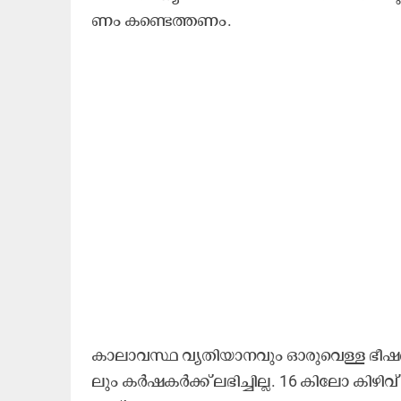
ണം ക​ണ്ടെ​ത്ത​ണം.
കാ​ലാ​വ​സ്ഥ വ്യ​തി​യാ​ന​വും ഓ​രു​വെ​ള്ള ഭീ​ഷ​ണി
ലും ക​ർ​ഷ​ക​ർ​ക്ക് ല​ഭി​ച്ചി​ല്ല. 16 കി​ലോ കി​ഴി​വ