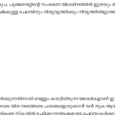
ൂ​പ. പു​ഞ്ച​നെ​ല്ലി​ന്റെ സം​ഭ​ര​ണ വി​ല​യി​ന​ത്തി​ൽ ഇ​ത്ര​യും ഭീ
്കു​ള്ള ചെ​ല​വി​നും നി​ത്യ​വൃ​ത്തി​ക്കും നി​വൃ​ത്തി​യി​ല്ലാ​ത്
ി​ക്കു​ന്ന​തി​നാ​യി വെ​ള്ളം ക​യ​റ്റി​യി​ടു​ന്ന ജോ​ലി​ക​ളാ​ണ്​ ഇ​
തോ​ടെ വി​ത ന​ട​ത്തേ​ണ്ട പാ​ട​ങ്ങ​ളൊ​രു​ക്കാ​ൻ വ​ൻ തു​ക ആ​വ​​
ടി​ക​ളെ സ്കൂ​ളി​ൽ ചേ​ർ​ക്കു​ന്ന​ത​ട​ക്ക​മു​ള്ള ചെ​ല​വു​ക​ൾ​ക്കു