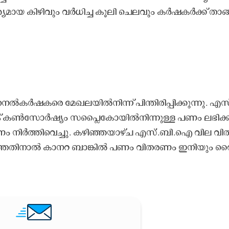
​യ കി​ഴി​വും വ​ർ​ധി​ച്ച കൂ​ലി ചെ​ല​വും ക​ർ​ഷ​ക​ർ​ക്ക്​ താ​ങ്
ൽ​ക​ർ​ഷ​ക​രെ മേ​ഖ​ല​യി​ൽ​നി​ന്ന്​ പി​ന്തി​രി​പ്പി​ക്കു​ന്നു. എ​സ്
്ക് ക​ൺ​സോ​ർ​ഷ്യം സ​പ്ലൈ​കോ​യി​ൽ​നി​ന്നു​ള്ള പ​ണം ല​ഭി​ക്ക
ണം നി​ർ​ത്തി​വെ​ച്ചു. ക​ഴി​ഞ്ഞ​യാ​ഴ്ച എ​സ്.​ബി.​ഐ വി​ല വി​ത
്കാ​ത്ത​തി​നാ​ൽ കാ​ന​റ ബാ​ങ്കി​ൽ പ​ണം വി​ത​ര​ണം ഇ​നി​യും വ