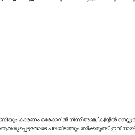
​യും കാ​ര​ണം ഒ​രേ​ക്ക​റി​ൽ നി​ന്ന് അ​ഞ്ച്​ ക്വി​ന്റ​ൽ നെ​ല്ലു
് ആ​വ​ശ്യ​പ്പെ​ട്ട​തോ​ടെ പ​ല​യി​ട​ത്തും ത​ർ​ക്ക​മു​ണ്ട്. ഇ​തി​നാ​യ