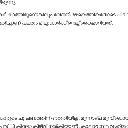
രു​ന്നു.
 കാ​ത്തി​രു​ന്നെ​ങ്കി​ലും വേ​ന​ൽ മ​ഴ​യെ​ത്തി​യ​തോ​ടെ പി​ടി​വ
തി​ച്ചാ​ണ് പ​ല​രും മി​ല്ലു​കാ​ർ​ക്ക്​ നെ​ല്ല്​ കൈ​മാ​റി​യ​ത്.
ു​കാ​രു​ടെ ചൂ​ഷ​ണ​ത്തി​ന് അ​റു​തി​യി​ല്ല. മൂ​ന്നാ​ഴ്ച മു​മ്പ് കൊ​യ
​ച്ച​ത് 13 കി​ലോ കി​ഴി​വ് ന​ൽ​കി​യാ​ണ്. കാ​ലാ​വ​സ്ഥ വ്യ​തി​യാ