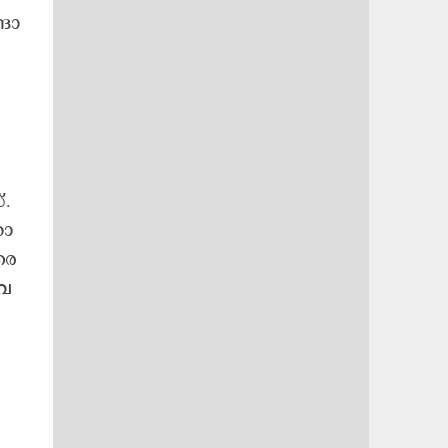
ങാ​
.​
ാ​
​ര​
ൈ​