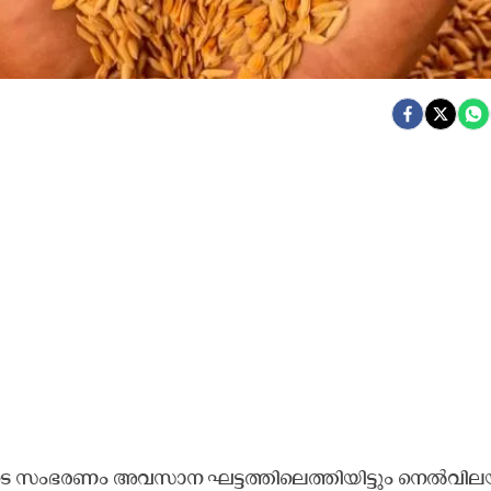
ി​യു​ടെ സം​ഭ​ര​ണം അ​വ​സാ​ന ഘ​ട്ട​ത്തി​ലെ​ത്തി​യി​ട്ടും നെ​ൽ​വി​ല​