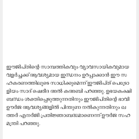
ഈ​ജി​പ്തി​ന്റെ സാ​മ്പ​ത്തി​ക​വും വ്യാ​വ​സാ​യി​ക​വു​മാ​യ
വ​ള​ർ​ച്ച​ക്ക് ആ​വ​ശ്യ​മാ​യ ഇ​ന്ധ​നം ഉ​റ​പ്പാ​ക്കാ​ൻ ഈ ​സ​
ഹ​ക​ര​ണ​ത്തി​ലൂ​ടെ സാ​ധി​ക്കു​മെ​ന്ന് ഈ​ജി​പ്ത് പെ​ട്രോ​
ളി​യം സാ​ദ് ഷെ​രീ​ദ അ​ൽ ക​അ​ബി പ​റ​ഞ്ഞു. ഉ​ഭ​യ​ക​ക്ഷി
ബ​ന്ധം ശ​ക്തി​പ്പെ​ടു​ത്തു​ന്ന​തി​നും ​ഈ​ജി​പ്തി​ന്റെ ഭാ​വി
ഊ​ർ​ജ ആ​വ​ശ്യ​ങ്ങ​ളി​ൽ പി​ന്തു​ണ ന​ൽ​കു​ന്ന​തി​നും ഖ​
ത്ത​ർ എ​ന​ർ​ജി പ്ര​തി​ജ്ഞാ​ബ​ദ്ധ​മാ​ണെ​ന്ന് ഊ​ർ​ജ സ​ഹ​
മ​ന്ത്രി പ​റ​ഞ്ഞു.