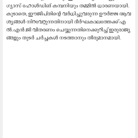
ഗ്യാ​സ് ഹോ​ൾ​ഡി​ങ് ക​മ്പ​നി​യും ത​മ്മി​ൽ ധാ​ര​ണ​യാ​യി.
കൂ​ടാ​തെ, ഈ​ജി​പ്തി​ന്റെ വ​ർ​ധി​ച്ചു​വ​രു​ന്ന ഊ​ർ​ജ്ജ ആ​വ​
ശ്യ​ങ്ങ​ൾ നി​റ​വേ​റ്റു​ന്ന​തി​നാ​യി ദീ​ർ​ഘ​കാ​ല​ത്തേ​ക്ക് എ​
ൽ.​എ​ൻ.​ജി വി​ത​ര​ണം ചെ​യ്യു​ന്ന​തി​നെ​ക്കു​റി​ച്ച് ഇ​രു​രാ​ജ്യ​
ങ്ങ​ളും തു​ട​ർ ച​ർ​ച്ച​ക​ൾ ന​ട​ത്താ​നും തീ​രു​മാ​ന​മാ​യി.