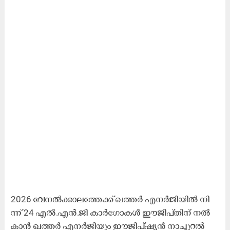
2026 വേ​ന​ൽ​ക്കാ​ല​ത്തേ​ക്ക് ഖ​ത്ത​ർ എ​ന​ർ​ജി​യി​ൽ നി​
ന്ന് 24 എ​ൽ.​എ​ൻ.​ജി കാ​ർ​ഗോ​ക​ൾ ഈ​ജി​പ്തി​ന് ന​ൽ​
കാ​ൻ ഖ​ത്ത​ർ എ​ന​ർ​ജി​യും ഈ​ജി​പ്ഷ്യ​ൻ നാ​ച്ചു​റ​ൽ