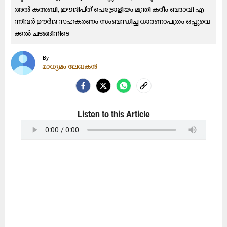
അ​ൽ ക​അ​ബി, ഈ​ജി​പ്ത് പെ​ട്രോ​ളി​യം മ​ന്ത്രി ക​രീം ബ​ദാ​വി എ​
ന്നി​വ​ർ ഊ​ർ​ജ സ​ഹ​ക​ര​ണം സം​ബ​ന്ധി​ച്ച ധാ​ര​ണാ​പ​ത്രം ഒ​പ്പു​വെ​
ക്ക​ൽ ച​ട​ങ്ങി​നി​ടെ
By
മാധ്യമം ലേഖകൻ
Listen to this Article