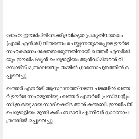
​ദോ​ഹ: ഈ​ജി​പ്തി​ലേ​ക്ക് ദ്ര​വീ​കൃ​ത പ്ര​കൃ​തി​വാ​ത​കം
(എ​ൽ.​എ​ൻ.​ജി) വി​ത​ര​ണം ചെ​യ്യു​ന്ന​തു​ൾ​പ്പെ​ടെ ഊ​ർ​ജ
സ​ഹ​ക​ര​ണം ശ​ക്ത​മാ​ക്കു​ന്ന​തി​നാ​യി ഖ​ത്ത​ർ എ​ന​ർ​ജി​
യും ഈ​ജി​പ്ഷ്യ​ൻ പെ​ട്രോ​ളി​യം ആ​ൻ​ഡ് മി​ന​റ​ൽ റി​
സോ​ഴ്സ് മ​ന്ത്രാ​ല​യ​വും ത​മ്മി​ൽ ധാ​ര​ണാ​പ​ത്ര​ത്തി​ൽ ഒ​
പ്പു​വെ​ച്ചു.
ഖ​ത്ത​ർ എ​ന​ർ​ജി ആ​സ്ഥാ​ന​ത്ത് ന​ട​ന്ന ച​ട​ങ്ങി​ൽ ഖ​ത്ത​
ർ ഊ​ർ​ജ സ​ഹ​മ​ന്ത്രി​യും ഖ​ത്ത​ർ എ​ന​ർ​ജി പ്ര​സി​ഡ​ന്റും
സി.​ഇ.​ഒ​യു​മാ​യ സാ​ദ് ഷെ​രീ​ദ അ​ൽ ക​അ​ബി, ഈ​ജി​പ്ത്
പെ​ട്രോ​ളി​യം മ​ന്ത്രി ക​രീം ബ​ദാ​വി എ​ന്നി​വ​ർ ധാ​ര​ണാ​പ​
ത്ര​ത്തി​ൽ ഒ​പ്പു​വെ​ച്ചു.