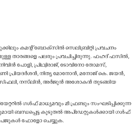
ക്കിലും കമന്റ് ബോക്സിൽ സെലിബ്രിറ്റി പ്രവചനം
മുള്ള താരങ്ങളെ പലരും പ്രവചിച്ചിരുന്നു. ഫഹദ് ഫസിൽ,
ിൻ പോളി, പ്രിഥ്വിരാജ്, ടോവിനോ തോമസ്,
യാണി പ്രിയദർശൻ, നിത്യ മോനോൻ, മനോജ് കെ. ജയൻ,
മി, ആസിഫലി, നസ്‍ലിൻ, അർജുൻ അശോകൻ തുടങ്ങിയ
ററിൽ ഗൾഫ്​ മാധ്യമവും മീ ഫ്രണ്ടും സംഘടിപ്പിക്കുന്ന
യി ബന്ധപ്പെട്ട കൂടുതൽ അപ്ഡേറ്റുകൾക്കായി ഗൾഫ്
്ക് പേജുകൾ ഫോളോ ചെയ്യുക.