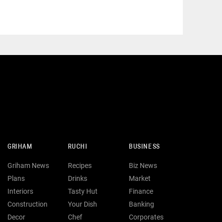
GRIHAM
RUCHI
BUSINESS
Griham News
Recipes
Biz News
Plans
Drinks
Market
Interiors
Tasty Hut
Finance
Construction
Your Dish
Banking
Decor
Chef
Corporates