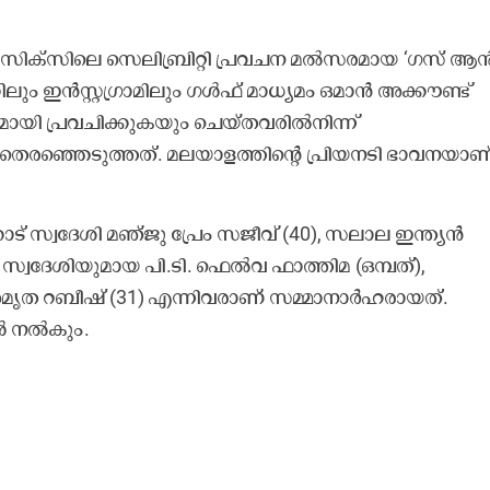
ക്സിലെ സെലിബ്രിറ്റി പ്രവചന മൽസരമായ ‘ഗസ് ആ
ിലും ഇൻസ്റ്റഗ്രാമിലും ഗൾഫ് മാധ്യമം ഒമാൻ അക്കൗണ്ട്
ായി പ്രവചിക്കുകയും ചെയ്തവരിൽനിന്ന്
െ തെരഞ്ഞെടുത്തത്. മലയാളത്തിന്റെ പ്രിയനടി ഭാവനയാണ
് സ്വദേശി മഞ്ജു പ്രേം സജീവ് (40), സലാല ഇന്ത്യൻ
പി സ്വദേശിയുമായ പി.ടി. ഫെൽവ ഫാത്തിമ (ഒമ്പത്),
അമൃത റബീഷ് (31) എന്നിവരാണ് സമ്മാനാർഹരായത്.
ൾ നൽകും.