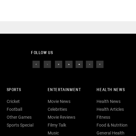
FOLLOW US
SPORTS
ENTERTAINMENT
HEALTH NEWS
Cricket
Movie News
Health News
Football
Celebrities
Health Articles
Other Games
Movie Reviews
Fitness
Sports Special
Filmy Talk
Food & Nutrition
Music
General Health