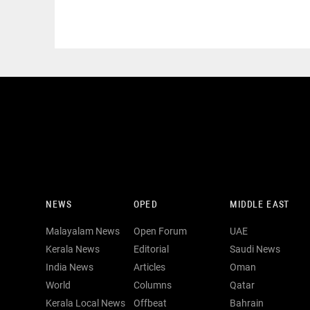
NEWS
OPED
MIDDLE EAST
Malayalam News
Open Forum
UAE
Kerala News
Editorial
Saudi News
India News
Articles
Oman
World
Columns
Qatar
Kerala Local News
Offbeat
Bahrain