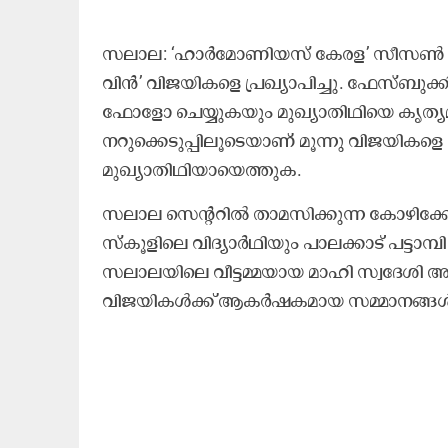
സലാല: ‘ഹാർമോണിയസ് കേരള’ സീസൺ സി
വിൻ’ വിജയികളെ പ്രഖ്യാപിച്ചു. ഫേസ്ബുക്ക
ഫോളോ ചെയ്യുകയും മുഖ്യാതിഥിയെ കൃത്യമ
നറുക്കെടുപ്പിലൂടെയാണ് മൂന്നു വിജയികള
മുഖ്യാതിഥിയായെത്തുക.
സലാല സെന്ററിൽ താമസിക്കുന്ന കോഴിക്കോട
സ്കൂളിലെ വിദ്യാർഥിയും പാലക്കാട് പട്ടാമ്
സലാലയിലെ വീട്ടമ്മയായ മാഹി സ്വദേശി 
വിജയികൾക്ക് ആകർഷകമായ സമ്മാനങ്ങ