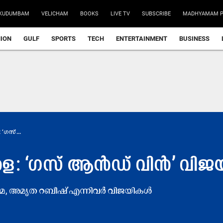
KUDUMBAM
VELICHAM
BOOKS
LIVE TV
SUBSCRIBE
MADHYAMAM P
NION
GULF
SPORTS
TECH
ENTERTAINMENT
BUSINESS
ഗസ്...
 ‘ഗസ് ആൻഡ് വിൻ’ വിജയികള
്തിമ, അമൃത റബീഷ് എന്നിവർ വിജയികൾ