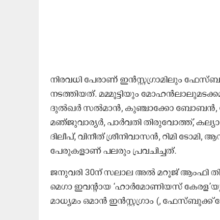
നിരവധി പേരാണ് ഇൻസ്റ്റഗ്രാമിലും ഫേസ്ബു
നടത്തിയത്. മമ്മൂട്ടിയും മോഹൻലാലുമടക്ക
ദുൽഖർ സൽമാൻ, കുഞ്ചാക്കോ ബോബൻ, നിവ
മഞ്ജുവാര്യർ, പാർവതി തിരുവോത്ത്, കല്
ദിലീപ്, വിനീത് ശ്രീനിവാസൻ, റിമി ടോ
പേരുകളാണ് പലരും പ്രവചിച്ചത്.
ജനുവരി 30ന് സലാല അൽ മറൂജ് ആംഫി തിയേറ്
മെഗാ ഇവന്റായ ‘ഹാർമോണിയസ് കേരള’യുമാ
മാധ്യമം ഒമാൻ ഇൻസ്റ്റഗ്രാം (, ഫേസ്ബുക