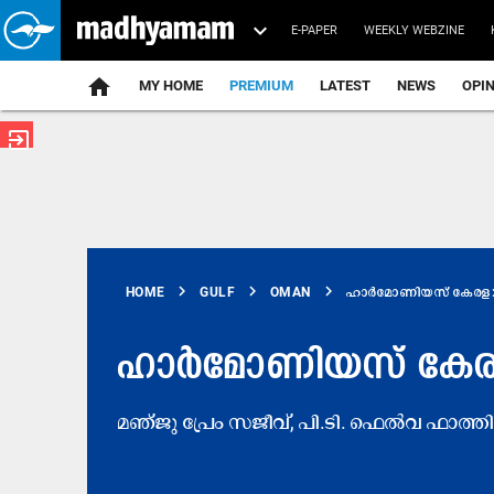
E-PAPER
WEEKLY WEBZINE
home
MY HOME
PREMIUM
LATEST
NEWS
OPI
exit_to_app
chevron_right
chevron_right
chevron_right
HOME
GULF
OMAN
ഹാർമോണിയസ് കേരള: ‘
ഹാർമോണിയസ് കേരള:
മഞ്ജു പ്രേം സജീവ്, പി.ടി. ഫെൽവ ഫാത