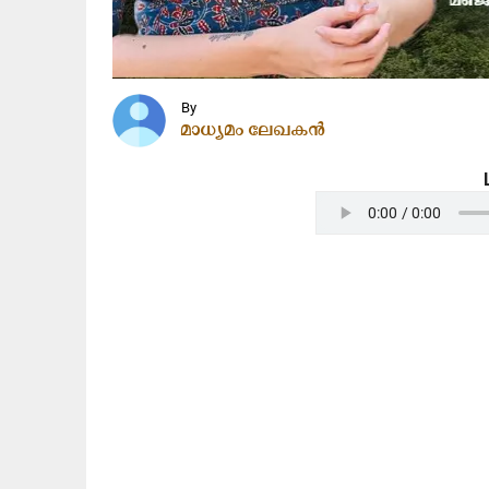
By
മാധ്യമം ലേഖകൻ