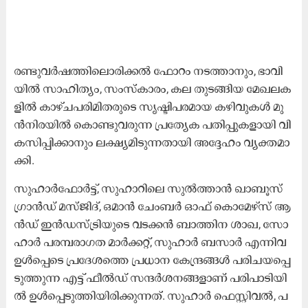
ര​ണ്ടു​വ​ർ​ഷ​ത്തി​ലൊ​രി​ക്ക​ൽ ഫോ​റം ന​ട​ത്താ​നും, ഭാ​വി​
യി​ൽ സാ​ഹി​ത്യം, സം​സ്കാ​രം, ക​ല തു​ട​ങ്ങി​യ മേ​ഖ​ല​ക​
ളി​ൽ കാ​ഴ്ച​പ​രി​മി​ത​രു​ടെ സൃ​ഷ്ടി​പ​ര​മാ​യ ക​ഴി​വു​ക​ൾ മു​
ൻ​നി​ര​യി​ൽ കൊ​ണ്ടു​വ​രു​ന്ന പ്ര​ത്യേ​ക പ​തി​പ്പു​ക​ളാ​യി വി​
ക​സി​പ്പി​ക്കാ​നും ല​ക്ഷ്യ​മി​ടു​ന്ന​താ​യി അ​ദ്ദേ​ഹം വ്യ​ക്ത​മാ​
ക്കി.
സു​ഹാ​ർ​ഫോ​ർ​ട്ട്, സു​ഹാ​റി​ലെ സു​ൽ​ത്താ​ൻ ഖാ​ബൂ​സ്
ഗ്രാ​ൻ​ഡ് മ​സ്ജി​ദ്, ഒ​മാ​ൻ ചേം​ബ​ർ ഓ​ഫ് കൊ​മേ​ഴ്‌​സ് ആ​
ൻ​ഡ് ഇ​ൻ​ഡ​സ്ട്രി​യു​ടെ വ​ട​ക്ക​ൻ ബാ​ത്തി​ന ശാ​ഖ, സോ​
ഹാ​ർ പ​ര​മ്പ​രാ​ഗ​ത മാ​ർ​ക്ക​റ്റ്, സു​ഹാ​ർ ബ​സാ​ർ എ​ന്നി​വ
ഉ​ൾ​പ്പെ​ടെ പ്ര​ദേ​ശ​ത്തെ പ്ര​ധാ​ന കേ​ന്ദ്ര​ങ്ങ​ൾ പ​രി​ച​യ​പ്പെ​
ടു​ത്തു​ന്ന എ​ട്ട് ഫീ​ൽ​ഡ് സ​ന്ദ​ർ​ശ​ന​ങ്ങ​ളാ​ണ് പ​രി​പാ​ടി​യി​
ൽ ഉ​ൾ​പ്പെ​ടു​ത്തി​യി​രി​ക്കു​ന്ന​ത്. സു​ഹാ​ർ ഫെ​സ്റ്റി​വ​ൽ, പ​