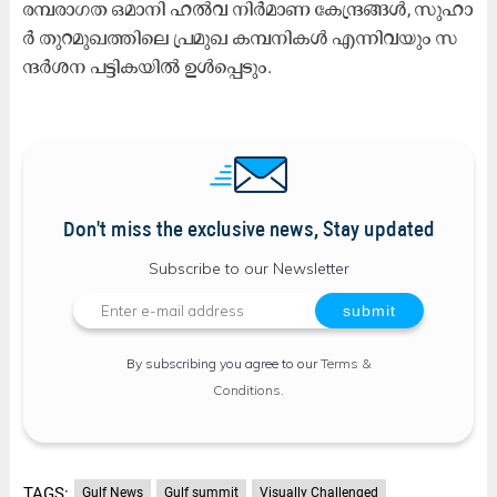
ര​മ്പ​രാ​ഗ​ത ഒ​മാ​നി ഹ​ൽ​വ നി​ർ​മാ​ണ കേ​ന്ദ്ര​ങ്ങ​ൾ, സു​ഹാ​
ർ തു​റ​മു​ഖ​ത്തി​ലെ പ്ര​മു​ഖ ക​മ്പ​നി​ക​ൾ എ​ന്നി​വ​യും സ​
ന്ദ​ർ​ശ​ന പ​ട്ടി​ക​യി​ൽ ഉ​ൾ​പ്പെ​ടും.
Don't miss the exclusive news, Stay updated
Subscribe to our Newsletter
By subscribing you agree to our
Terms &
Conditions
.
TAGS:
Gulf News
Gulf summit
Visually Challenged