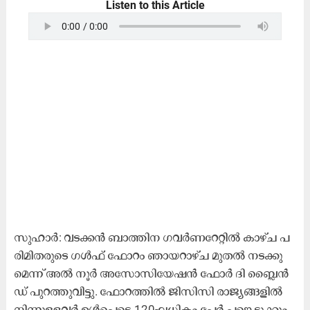
Listen to this Article
സു​ഹാ​ർ: വ​ട​ക്ക​ൻ ബാ​ത്തി​ന ഗ​വ​ർ​ണ​റേ​റ്റി​ൽ കാ​ഴ്ച പ​
രി​മി​ത​രു​ടെ ഗ​ൾ​ഫ് ഫോ​റം ഞാ​യ​റാ​ഴ്ച മു​ത​ൽ ന​ട​ക്കു​
മെ​ന്ന് അ​ൽ നൂ​ർ അ​സോ​സി​യേ​ഷ​ൻ ഫോ​ർ ദി ​ബ്ലൈ​ൻ​
ഡ് പു​റ​ത്തു​വി​ട്ടു. ഫോ​റ​ത്തി​ൽ ജി​സി​സി രാ​ജ്യ​ങ്ങ​ളി​ൽ
നി​ന്നു​ള്ള​വ​ർ ഉ​ൾ​പ്പെ​ടെ 120-ല​ധി​കം പേ​ർ പ​ങ്കെ​ടു​ക്കും.