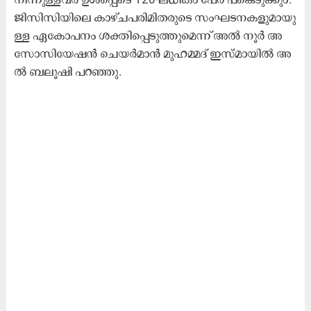
ജി​സി​സി​യി​ലെ കാ​ഴ്ച​പ​രി​മി​ത​രു​ടെ സം​ഘ​ട​ന​ക​ളു​മാ​യു​
ള്ള ഏ​കോ​പ​നം ശ​ക്തി​പ്പെ​ടു​ത്തു​മെ​ന്ന് അ​ൽ നൂ​ർ അ​
സോ​സി​യേ​ഷ​ൻ ചെ​യ​ർ​മാ​ൻ മു​ഹ​മ്മ​ദ് ഇ​സ്മാ​യി​ൽ അ​
ൽ ബ​ലൂ​ഷി പ​റ​ഞ്ഞു.