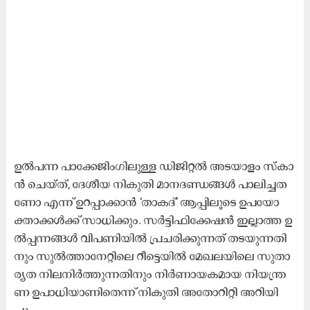
ഉ​ൽ​പ​ന്ന പാ​ക്കേ​ജിം​ഗി​ലു​ള്ള ഡി​ജി​റ്റ​ൽ അ​ട​യാ​ളം സ്കാ​
ൻ ചെ​യ്ത്, ദേ​ശീ​യ നി​കു​തി മാ​ന​ദ​ണ്ഡ​ങ്ങ​ൾ പാ​ലി​ച്ച​ത​
ണോ എ​ന്ന് ഉ​റ​പ്പാ​ക്കാ​ൻ ‘താ​ക​ദ്’ ആ​പ്പി​ലൂ​ടെ ഉ​പ​യോ​
ക്താ​ക്ക​ൾ​ക്ക് സാ​ധി​ക്കും. സ​ർ​ട്ടി​ഫി​ക്കേ​ഷ​ൻ ഇ​ല്ലാ​ത്ത ഉ​
ൽ​പ്പ​ന്ന​ങ്ങ​ൾ വി​പ​ണി​യി​ൽ പ്ര​ച​രി​ക്കു​ന്ന​ത് ത​ട​യു​ന്ന​തി​
നും സു​ൽ​ത്താ​നേ​റ്റി​ലെ റീ​ട്ടെ​യി​ൽ മേ​ഖ​ല​യി​ലെ സു​താ​
ര്യ​ത നി​ല​നി​ർ​ത്തു​ന്ന​തി​നും നി​ർ​ണാ​യ​ക​മാ​യ നി​യ​ന്ത്ര​
ണ ഉ​പാ​ധി​യാ​ണി​തെ​ന്ന് നി​കു​തി അ​തോ​റി​റ്റി അ​റി​യി​
ച്ചു.