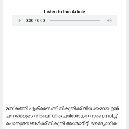
Listen to this Article
മ​സ്‌​ക​ത്ത്: എ​ക്സൈ​സ് നി​കു​തി​ക്ക് വി​ധേ​യ​മാ​യ ഉ​ൽ​
പ​ന്ന​ങ്ങ​ളു​ടെ നി​ർ​ബ​ന്ധി​ത പ​രി​ശോ​ധ​ന സം​ബ​ന്ധി​ച്ച്
പൊ​തു​ജ​ന​ങ്ങ​ൾ​ക്ക് നി​കു​തി അ​തോ​റി​റ്റി ഔ​ദ്യോ​ഗി​ക