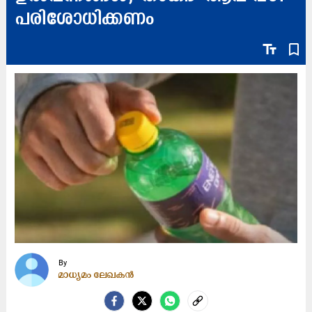
പരിശോധിക്കണം
text_fields
bookmark_border
By
മാധ്യമം ലേഖകൻ