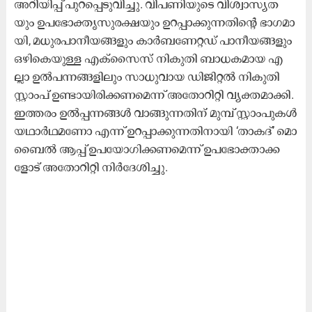
അ​റി​യി​പ്പ് പു​റ​പ്പെ​ടു​വി​ച്ചു. വി​പ​ണി​യു​ടെ വി​ശ്വാ​സ്യ​ത​
യും ഉ​പ​ഭോ​ക്തൃ​സു​ര​ക്ഷ​യും ഉ​റ​പ്പാ​ക്കു​ന്ന​തി​ന്റെ ഭാ​ഗ​മാ​
യി, മ​ധു​ര​പാ​നീ​യ​ങ്ങ​ളും കാ​ർ​ബ​ണേ​റ്റ​ഡ് പാ​നീ​യ​ങ്ങ​ളും
ഒ​ഴി​കെ​യു​ള്ള എ​ക്സൈ​സ് നി​കു​തി ബാ​ധ​ക​മാ​യ എ​
ല്ലാ ഉ​ൽ​പ​ന്ന​ങ്ങ​ളി​ലും സാ​ധു​വാ​യ ഡി​ജി​റ്റ​ൽ നി​കു​തി
സ്റ്റാം​പ് ഉ​ണ്ടാ​യി​രി​ക്ക​ണ​മെ​ന്ന് അ​തോ​റി​റ്റി വ്യ​ക്ത​മാ​ക്കി.
ഇ​ത്ത​രം ഉ​ൽ​പ്പ​ന്ന​ങ്ങ​ൾ വാ​ങ്ങു​ന്ന​തി​ന് മു​മ്പ് സ്റ്റാം​പു​ക​ൾ
യ​ഥാ​ർ​ഥ​മ​ണോ എ​ന്ന് ഉ​റ​പ്പാ​ക്കു​ന്ന​തി​നാ​യി ‘താ​ക​ദ്’ മൊ​
ബൈ​ൽ ആ​പ്പ് ഉ​പ​യോ​ഗി​ക്ക​ണ​മെ​ന്ന് ഉ​പ​ഭോ​ക്താ​ക്ക​
ളോ​ട് അ​തോ​റി​റ്റി നി​ർ​ദേ​ശി​ച്ചു.